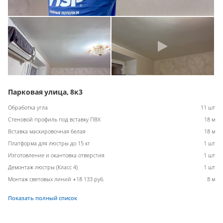
Парковая улица, 8к3
Обработка угла
11 шт
Стеновой профиль под вставку ПВХ
18 м
Вставка маскировочная белая
18 м
Платформа для люстры до 15 кг
1 шт
Изготовление и окантовка отверстия
1 шт
Демонтаж люстры (Класс 4)
1 шт
Монтаж световых линий +18 133 руб.
8 м
Показать полный список