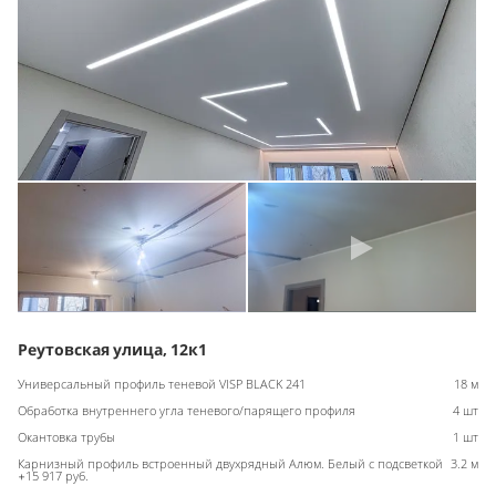
Реутовская улица, 12к1
Универсальный профиль теневой VISP BLACK 241
18 м
Обработка внутреннего угла теневого/парящего профиля
4 шт
Окантовка трубы
1 шт
Карнизный профиль встроенный двухрядный Алюм. Белый с подсветкой
3.2 м
+15 917 руб.