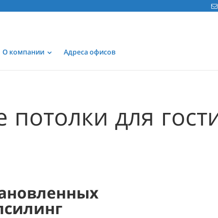
О компании
Адреса офисов
 потолки для гост
ановленных
псилинг