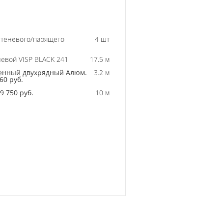
 теневого/парящего
4 шт
евой VISP BLACK 241
17.5 м
енный двухрядный Алюм.
3.2 м
60 руб.
 750 руб.
10 м