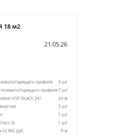
й 18 м2
21.05.26
еневого/парящего профиля
3 шт
 теневого/парящего профиля
7 шт
евой VISP BLACK 241
24 м
тверстия
3 шт
кг
1 шт
ласс 2)
1 шт
+12 942 руб.
9 м