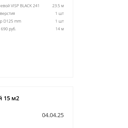
евой VISP BLACK 241
23.5 м
тверстия
1 шт
ор D125 mm
1 шт
690 руб.
14 м
й 15 м2
04.04.25