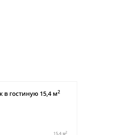
2
 в гостиную 15,4 м
2
15,4 м