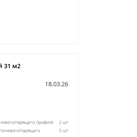
й 31 м2
18.03.26
еневого/парящего профиля
2 шт
 теневого/парящего
5 шт