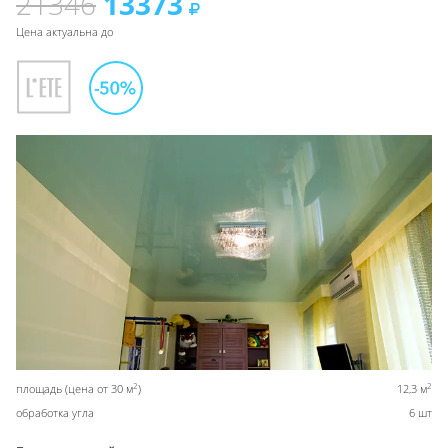
21346
13373
Цена актуальна до
2
2
площадь (цена от 30 м
)
12,3 м
обработка угла
6 шт