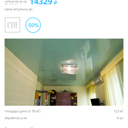
20311
14329
Цена актуальна до
2
2
площадь (цена от 30 м
)
12,3 м
обработка угла
6 шт