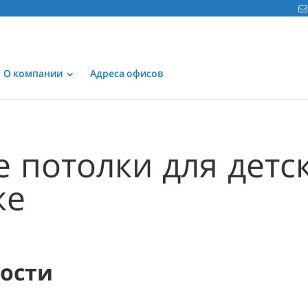
О компании
Адреса офисов
 потолки для детс
ке
мости