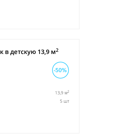
2
 в детскую 13,9 м
2
13,9 м
5 шт