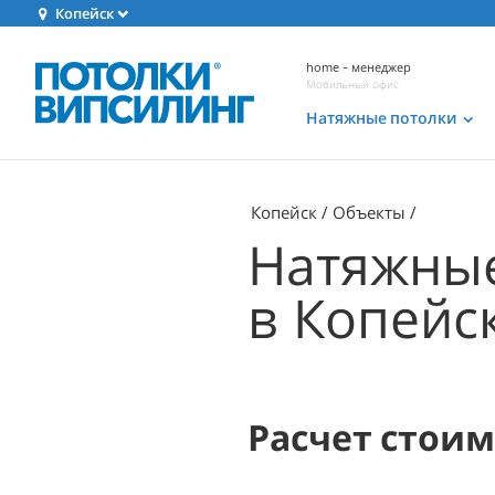
Копейск
home - менеджер
Мобильный офис
Натяжные потолки
Копейск
Объекты
Натяжные
в Копейс
Расчет стои