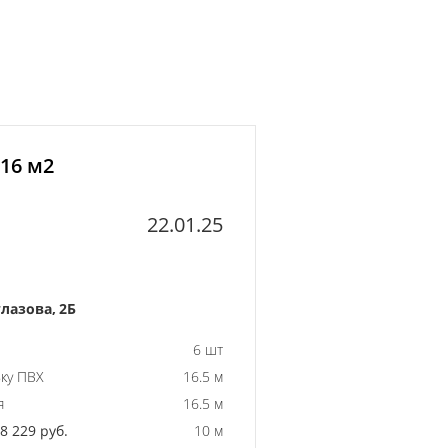
 16 м2
22.01.25
лазова, 2Б
6 шт
ку ПВХ
16.5 м
я
16.5 м
 229 руб.
10 м