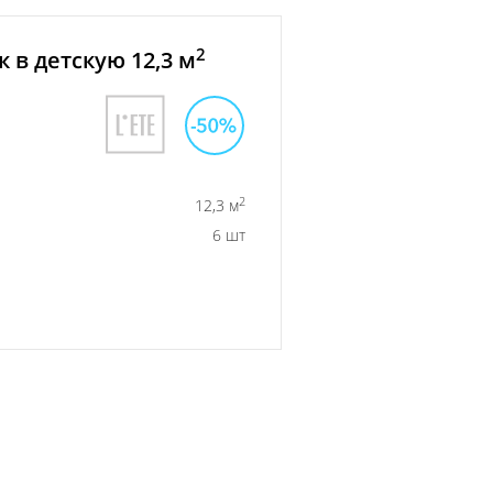
2
 в детскую 12,3 м
2
12,3 м
6 шт