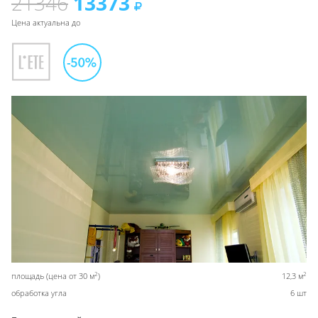
21346
13373
Цена актуальна до
2
2
площадь (цена от 30 м
)
12,3 м
обработка угла
6 шт