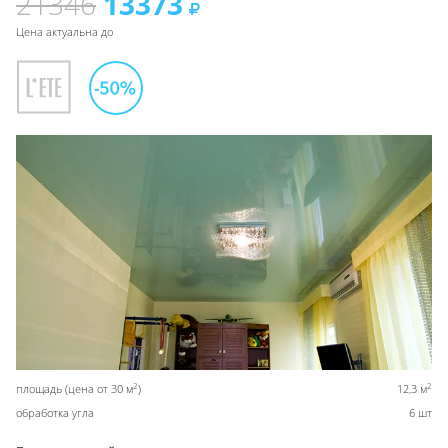
21346
13373
Цена актуальна до
2
2
площадь (цена от 30 м
)
12,3 м
обработка угла
6 шт