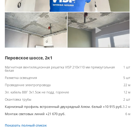
Перовское шоссе, 2к1
Магнитная вентиляционная решетка VISP 210x110 мм прямоугольная
1 шт
белая
Разметка освещения
5 шт
Проведение электропровода
22 м
Эл. кабель ВВГ 3х1.5ож не подд. горение
12 м
Окантовка трубы
2 шт
Карнизный профиль встроенный двухрядный Алюм. белый +10 915 руб.
3.2 м
Монтаж световых линий +21 670 руб.
6 м
Показать полный список