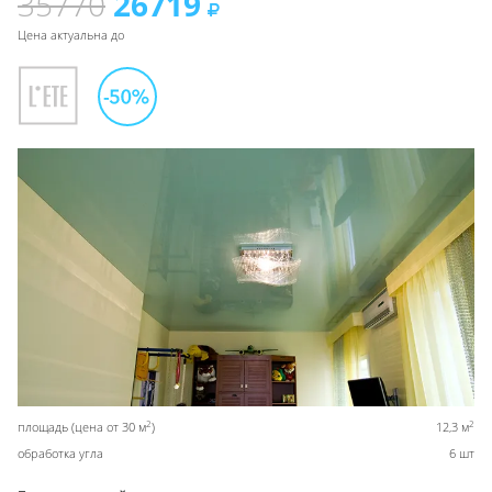
35770
26719
Цена актуальна до
2
2
площадь (цена от 30 м
)
12,3 м
обработка угла
6 шт