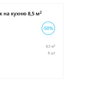
2
 на кухню 8,5 м
2
8,5 м
8 шт