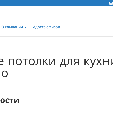
О компании
Адреса офисов
 потолки для кухн
но
мости