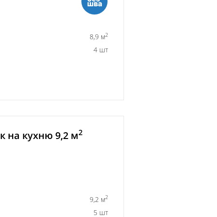
2
8,9 м
4 шт
2
 на кухню 9,2 м
2
9,2 м
5 шт