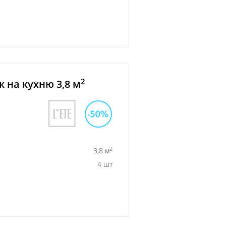
2
 на кухню 3,8 м
2
3,8 м
4 шт