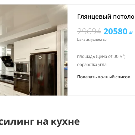
Глянцевый потолок
29694
20580
Цена актуальна до
2
площадь (цена от 30 м
)
обработка угла
Показать полный список
силинг на кухне