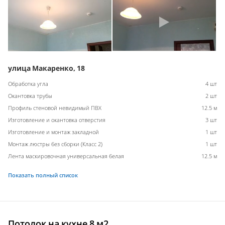
улица Макаренко, 18
Обработка угла
4 шт
Окантовка трубы
2 шт
Профиль стеновой невидимый ПВХ
12.5 м
Изготовление и окантовка отверстия
3 шт
Изготовление и монтаж закладной
1 шт
Монтаж люстры без сборки (Класс 2)
1 шт
Лента маскировочная универсальная белая
12.5 м
Показать полный список
Потолок на кухне 8 м2