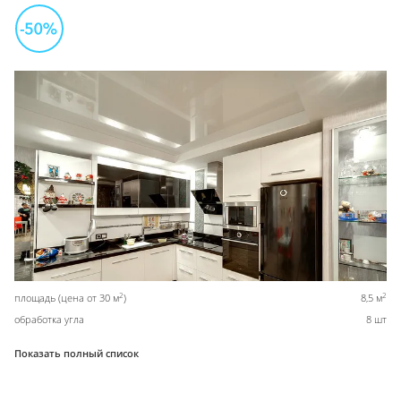
2
2
площадь (цена от 30 м
)
8,5 м
обработка угла
8 шт
Показать полный список