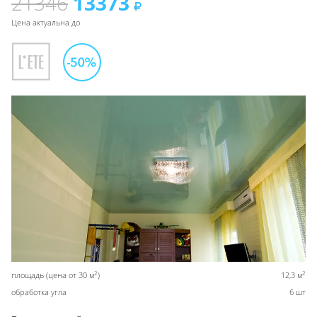
21346
13373
Цена актуальна до
2
2
площадь (цена от 30 м
)
12,3 м
обработка угла
6 шт