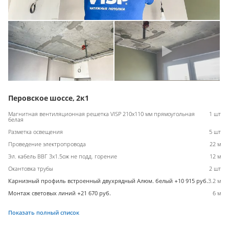
Перовское шоссе, 2к1
Магнитная вентиляционная решетка VISP 210x110 мм прямоугольная
1 шт
белая
Разметка освещения
5 шт
Проведение электропровода
22 м
Эл. кабель ВВГ 3х1.5ож не подд. горение
12 м
Окантовка трубы
2 шт
Карнизный профиль встроенный двухрядный Алюм. белый +10 915 руб.
3.2 м
Монтаж световых линий +21 670 руб.
6 м
Показать полный список