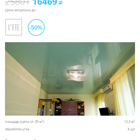
25801
16469
Цена актуальна до
2
2
площадь (цена от 30 м
)
12,3 м
обработка угла
6 шт