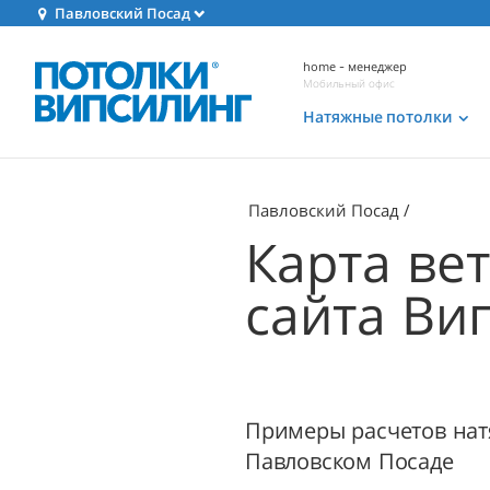
Павловский Посад
home - менеджер
Мобильный офис
Натяжные потолки
Павловский Посад
Карта ве
сайта Вип
Примеры расчетов нат
Павловском Посаде