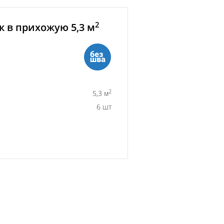
2
 в прихожую 5,3 м
2
5,3 м
6 шт