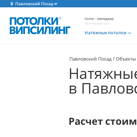
Павловский Посад
home - менеджер
Мобильный офис
Натяжные потолки
Павловский Посад
Объекты
Натяжные
в Павлов
Расчет стои