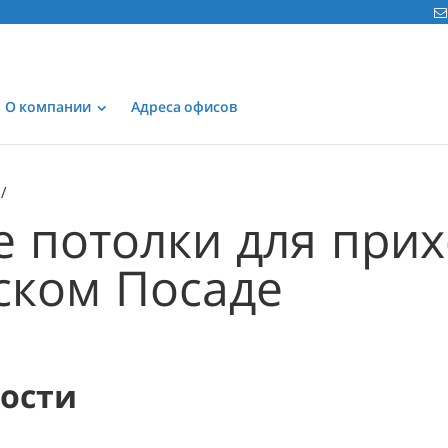
О компании
Адреса офисов
 потолки для при
ском Посаде
мости