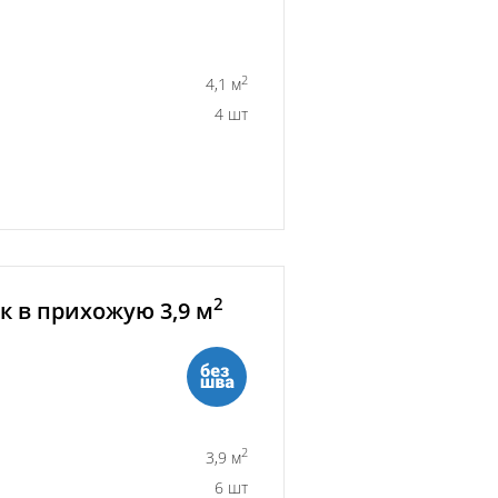
2
4,1 м
4 шт
2
 в прихожую 3,9 м
2
3,9 м
6 шт