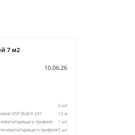
й 7 м2
10.06.26
6 шт
евой VISP BLACK 241
12 м
еневого/парящего профиля
1 шт
 теневого/парящего профиля
5 шт