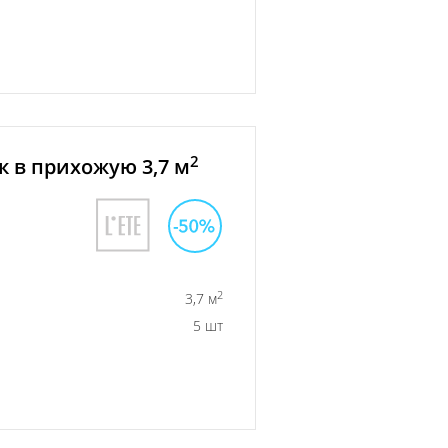
2
 в прихожую 3,7 м
2
3,7 м
5 шт