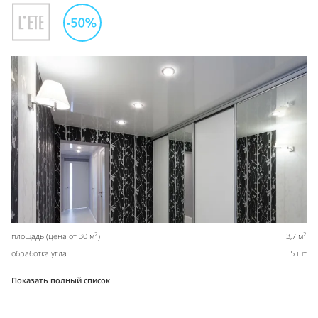
2
2
площадь (цена от 30 м
)
3,7 м
обработка угла
5 шт
Показать полный список