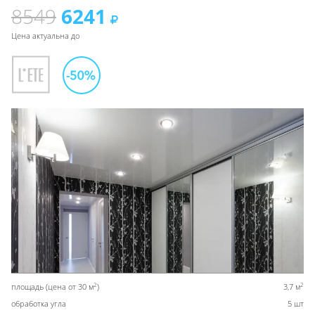
8549
6241
Цена актуальна до
2
2
площадь (цена от 30 м
)
3,7 м
обработка угла
5 шт