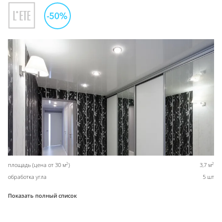
2
2
площадь (цена от 30 м
)
3,7 м
обработка угла
5 шт
Показать полный список