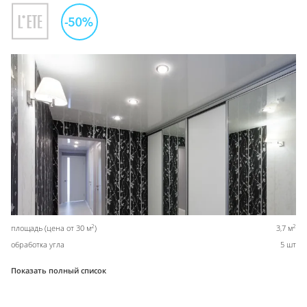
2
2
площадь (цена от 30 м
)
3,7 м
обработка угла
5 шт
Показать полный список