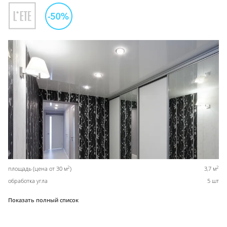
2
2
площадь (цена от 30 м
)
3,7 м
обработка угла
5 шт
Показать полный список