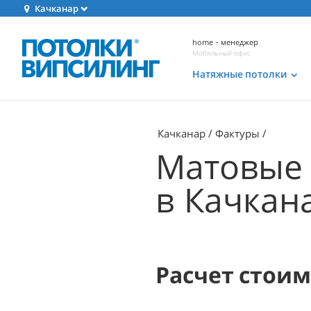
Качканар
home - менеджер
Мобильный офис
Натяжные потолки
Качканар
Фактуры
Матовые 
в Качкан
Расчет стои