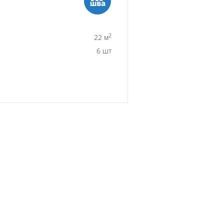
2
22 м
6 шт