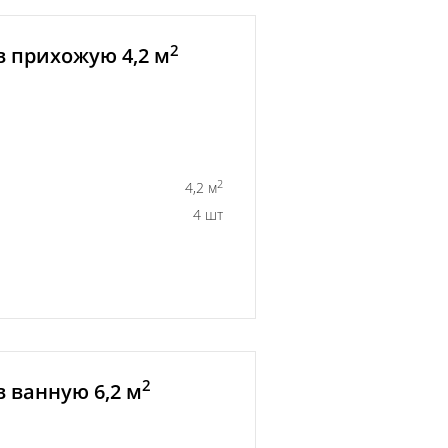
2
в прихожую 4,2 м
2
4,2 м
4 шт
2
 ванную 6,2 м