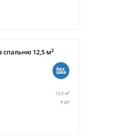
2
 спальню 12,5 м
2
12,5 м
4 шт