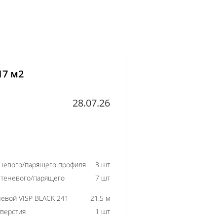
17 м2
28.07.26
еневого/парящего профиля
3 шт
 теневого/парящего
7 шт
евой VISP BLACK 241
21.5 м
тверстия
1 шт