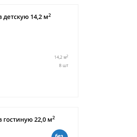
2
 детскую 14,2 м
2
14,2 м
8 шт
2
 гостиную 22,0 м