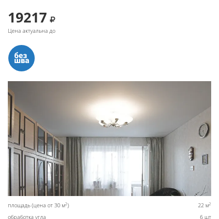
19217
Цена актуальна до
2
2
площадь (цена от 30 м
)
22 м
обработка угла
6 шт