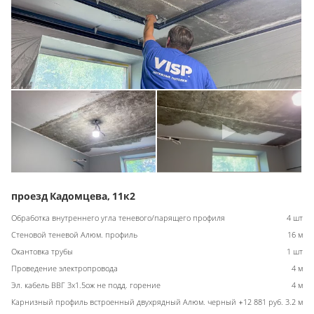
проезд Кадомцева, 11к2
Обработка внутреннего угла теневого/парящего профиля
4 шт
Стеновой теневой Алюм. профиль
16 м
Окантовка трубы
1 шт
Проведение электропровода
4 м
Эл. кабель ВВГ 3х1.5ож не подд. горение
4 м
Карнизный профиль встроенный двухрядный Алюм. черный +12 881 руб.
3.2 м