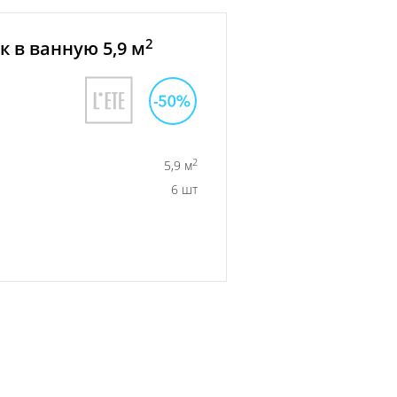
2
 в ванную 5,9 м
2
5,9 м
6 шт