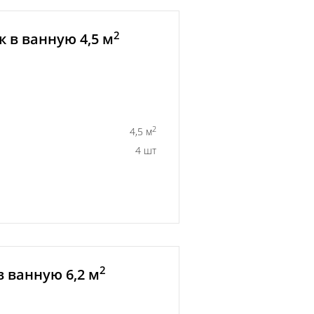
2
 в ванную 4,5 м
2
4,5 м
4 шт
2
 ванную 6,2 м