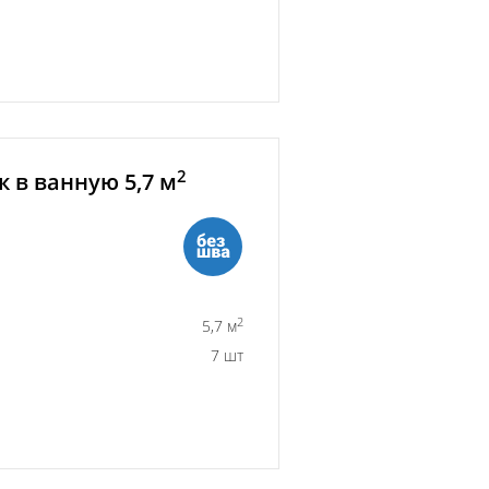
2
 в ванную 5,7 м
2
5,7 м
7 шт