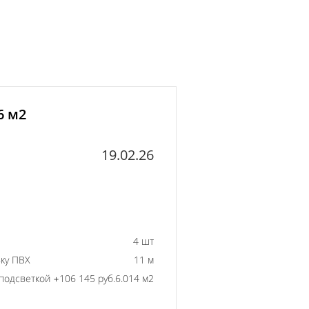
6 м2
19.02.26
4 шт
ку ПВХ
11 м
подсветкой +106 145 руб.
6.014 м2