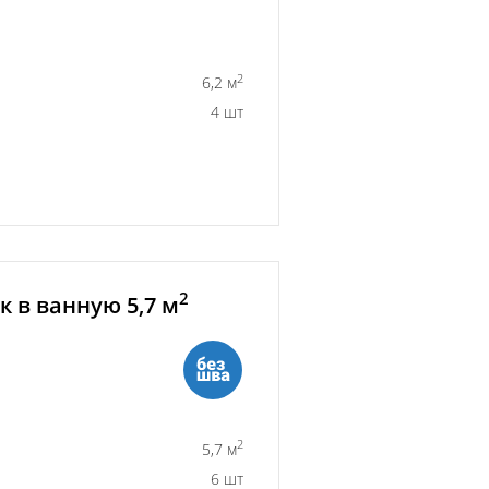
2
6,2 м
4 шт
2
 в ванную 5,7 м
2
5,7 м
6 шт