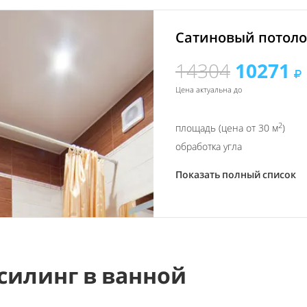
Сатиновый потолок
14304
10271
Цена актуальна до
2
площадь (цена от 30 м
)
обработка угла
Показать полный список
силинг в ванной