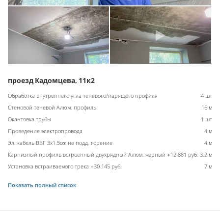
проезд Кадомцева, 11к2
Обработка внутреннего угла теневого/парящего профиля
4 шт
Стеновой теневой Алюм. профиль
16 м
Окантовка трубы
1 шт
Проведение электропровода
4 м
Эл. кабель ВВГ 3х1.5ож не подд. горение
4 м
Карнизный профиль встроенный двухрядный Алюм. черный +12 881 руб.
3.2 м
Установка встраиваемого трека +30 145 руб.
7 м
Показать полный список