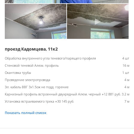
проезд Кадомцева, 11к2
Обработка внутреннего угла теневого/парящего профиля
4 шт
Стеновой теневой Алюм. профиль
16 м
Окантовка трубы
1 шт
Проведение электропровода
4 м
Эл. кабель ВВГ 3х1.5ож не подд. горение
4 м
Карнизный профиль встроенный двухрядный Алюм. черный +12 881 руб.
3.2 м
Установка встраиваемого трека +30 145 руб.
7 м
Показать полный список