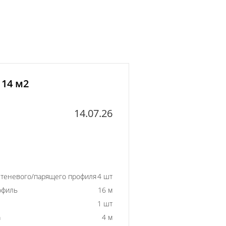
 14 м2
14.07.26
 теневого/парящего профиля
4 шт
офиль
16 м
1 шт
а
4 м