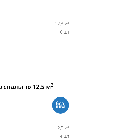
2
12,3 м
6 шт
2
 спальню 12,5 м
2
12,5 м
4 шт