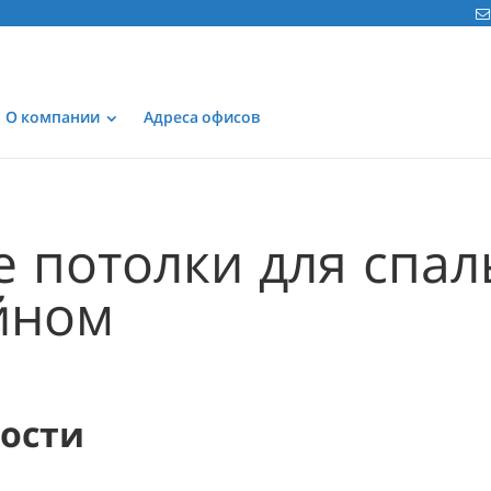
О компании
Адреса офисов
 потолки для спал
йном
мости