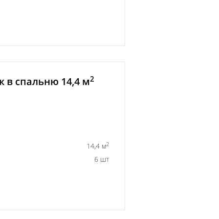
2
 в спальню 14,4 м
2
14,4 м
6 шт