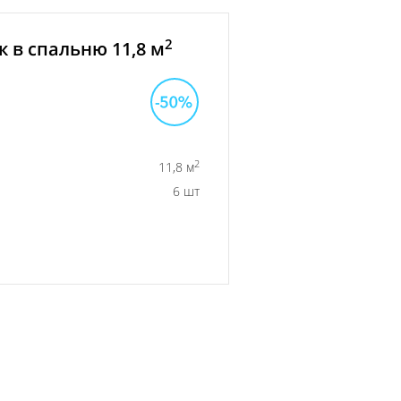
2
 в спальню 11,8 м
2
11,8 м
6 шт