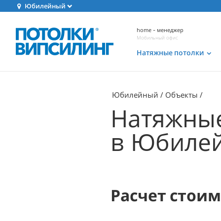
Юбилейный
home - менеджер
Мобильный офис
Натяжные потолки
Юбилейный
Объекты
Натяжные
в Юбиле
Расчет стои