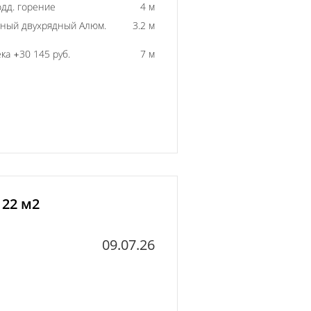
одд. горение
4 м
ный двухрядный Алюм.
3.2 м
ка +30 145 руб.
7 м
 22 м2
09.07.26