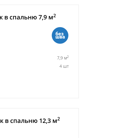
2
 в спальню 7,9 м
2
7,9 м
4 шт
2
 в спальню 12,3 м