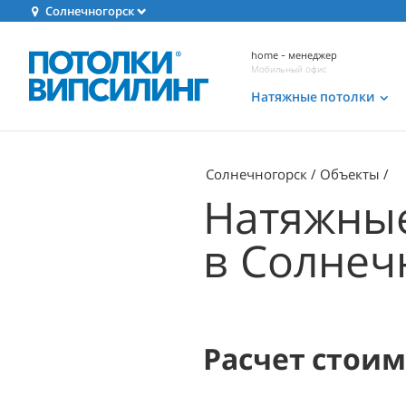
Солнечногорск
home - менеджер
Мобильный офис
Натяжные потолки
Солнечногорск
Объекты
Натяжные
в Солнеч
Расчет стои