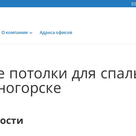
О компании
Адреса офисов
 потолки для спал
ногорске
мости