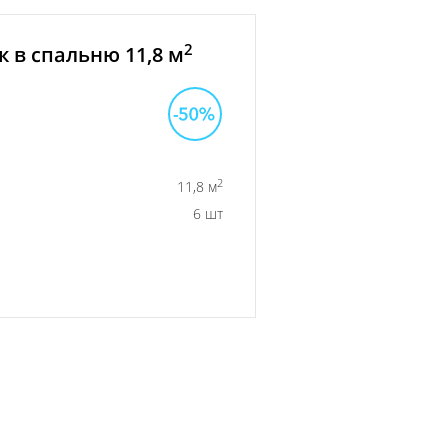
2
 в спальню 11,8 м
2
11,8 м
6 шт