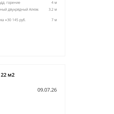
одд. горение
4 м
ный двухрядный Алюм.
3.2 м
ка +30 145 руб.
7 м
 22 м2
09.07.26