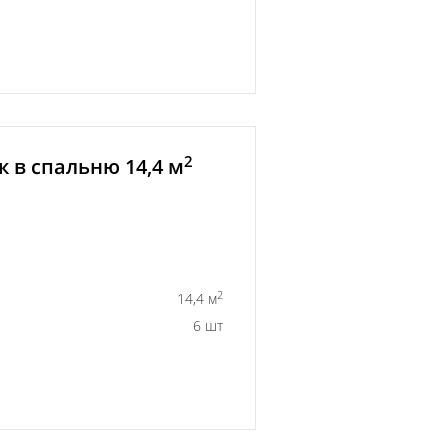
2
 в спальню 14,4 м
2
14,4 м
6 шт