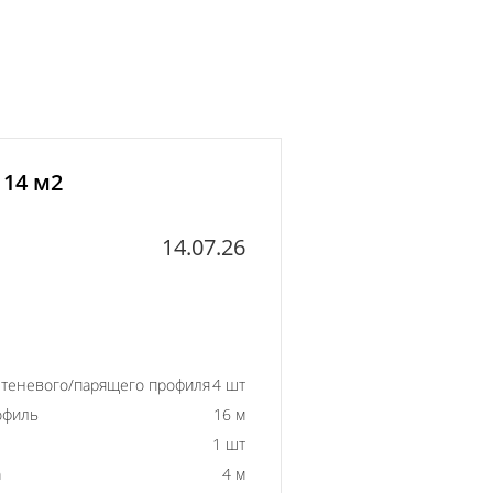
 14 м2
14.07.26
 теневого/парящего профиля
4 шт
офиль
16 м
1 шт
а
4 м