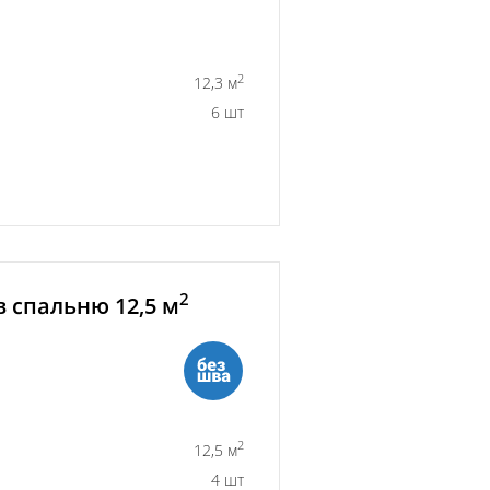
2
12,3 м
6 шт
2
 спальню 12,5 м
2
12,5 м
4 шт