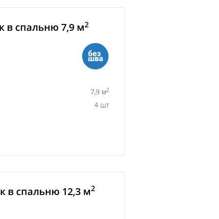
2
 в спальню 7,9 м
2
7,9 м
4 шт
2
 в спальню 12,3 м