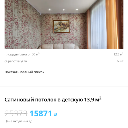
2
2
площадь (цена от 30 м
)
12,3 м
обработка угла
6 шт
Показать полный список
2
Сатиновый потолок в детскую 13,9 м
25373
15871
Цена актуальна до