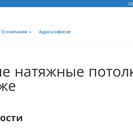
О компании
Адреса офисов
е натяжные потол
же
мости