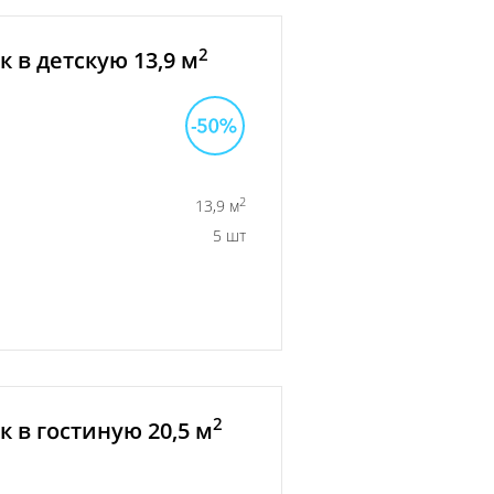
2
 в детскую 13,9 м
2
13,9 м
5 шт
2
 в гостиную 20,5 м