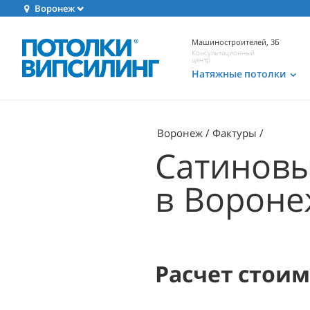
Воронеж
Машиностроителей, 3Б
Консультационный
центр
Натяжные потолки
Воронеж
Фактуры
Сатиновы
в Вороне
Расчет стои