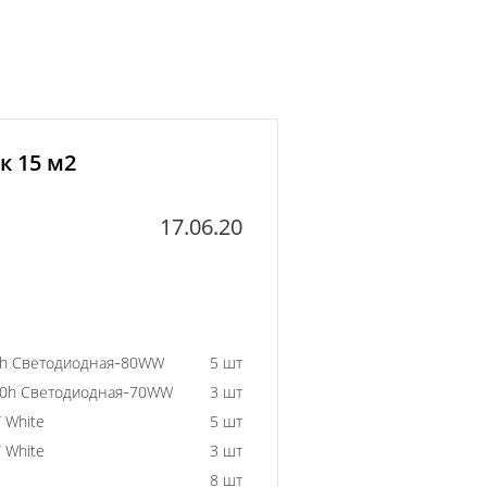
к 15 м2
17.06.20
0h Светодиодная-80WW
5 шт
00h Светодиодная-70WW
3 шт
 White
5 шт
 White
3 шт
8 шт