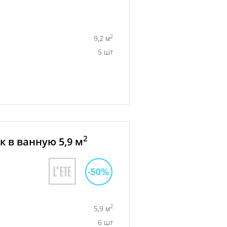
2
9,2 м
5 шт
2
 в ванную 5,9 м
2
5,9 м
6 шт