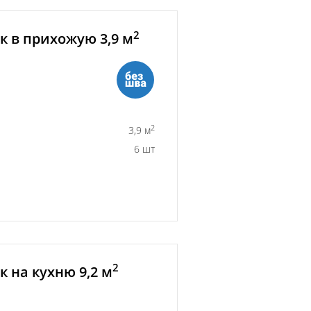
2
 в прихожую 3,9 м
2
3,9 м
6 шт
2
 на кухню 9,2 м