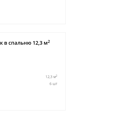
2
 в спальню 12,3 м
2
12,3 м
6 шт