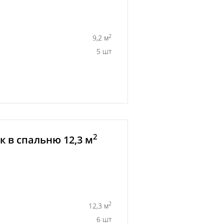
2
9,2 м
5 шт
2
 в спальню 12,3 м
2
12,3 м
6 шт