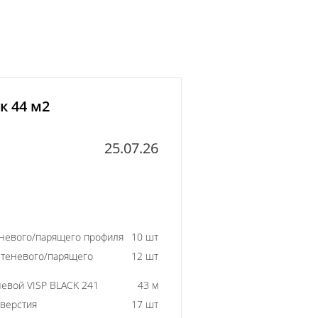
к 44 м2
25.07.26
еневого/парящего профиля
10 шт
 теневого/парящего
12 шт
евой VISP BLACK 241
43 м
тверстия
17 шт