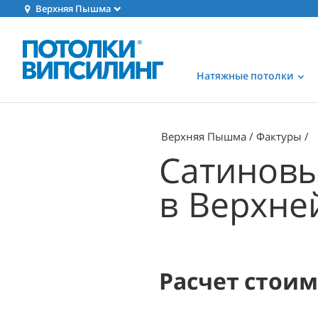
Верхняя Пышма
Натяжные потолки
Верхняя Пышма
Фактуры
Сатиновы
в Верхн
Расчет стои