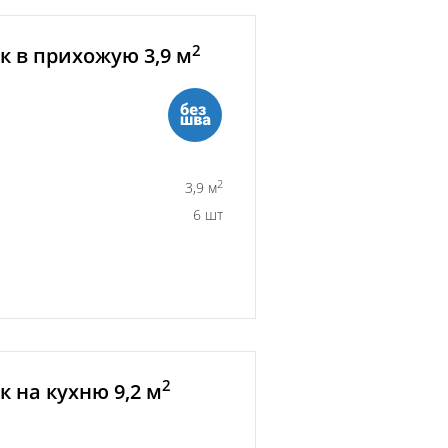
2
 в прихожую 3,9 м
2
3,9 м
6 шт
2
 на кухню 9,2 м