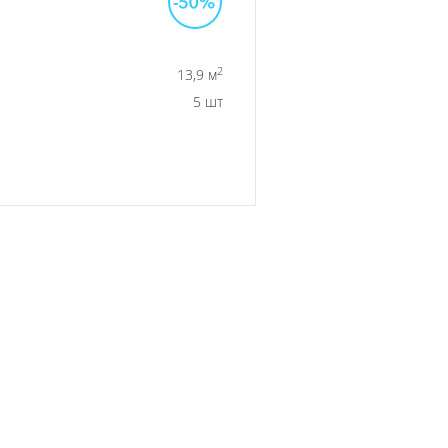
2
13,9 м
5 шт