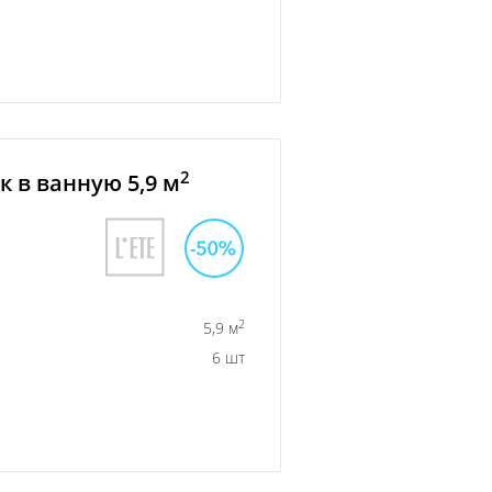
2
 в ванную 5,9 м
2
5,9 м
6 шт