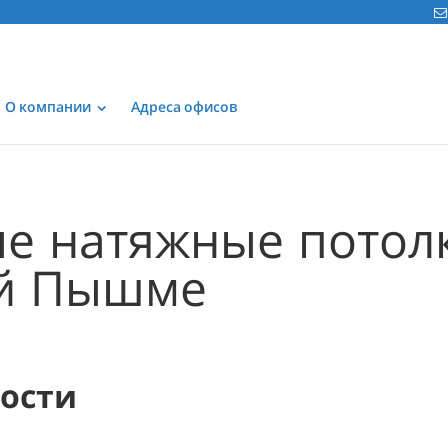
О компании
Адреса офисов
е натяжные потол
ей Пышме
мости