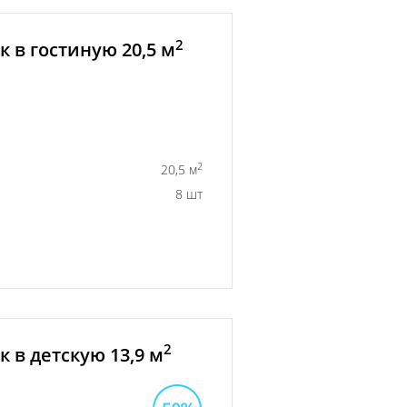
2
 в гостиную 20,5 м
2
20,5 м
8 шт
2
 в детскую 13,9 м