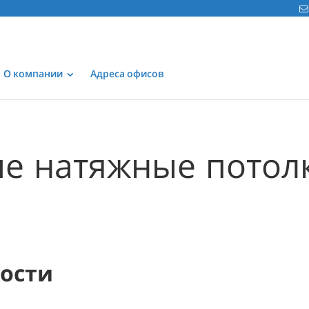
О компании
Адреса офисов
е натяжные потол
мости