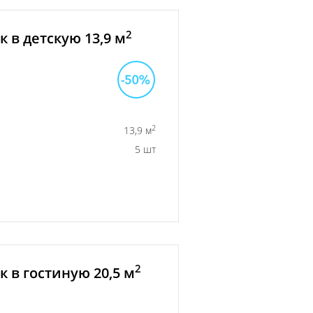
2
 в детскую 13,9 м
2
13,9 м
5 шт
2
 в гостиную 20,5 м