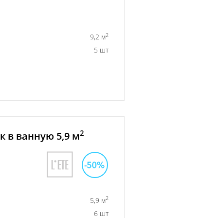
2
9,2 м
5 шт
2
 в ванную 5,9 м
2
5,9 м
6 шт