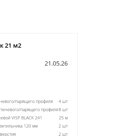
к 21 м2
21.05.26
еневого/парящего профиля
4 шт
 теневого/парящего профиля
8 шт
евой VISP BLACK 241
25 м
ветильника 120 мм
2 шт
тверстия
2 шт