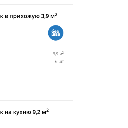
2
 в прихожую 3,9 м
2
3,9 м
6 шт
2
 на кухню 9,2 м