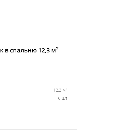
2
 в спальню 12,3 м
2
12,3 м
6 шт