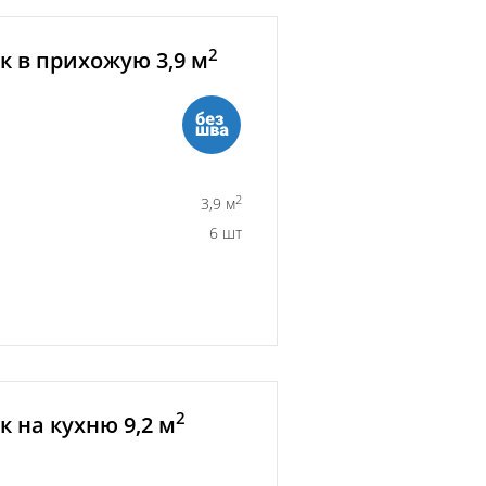
2
 в прихожую 3,9 м
2
3,9 м
6 шт
2
 на кухню 9,2 м