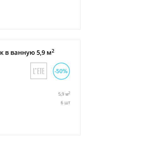
2
 в ванную 5,9 м
2
5,9 м
6 шт