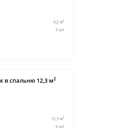
2
9,2 м
5 шт
2
 в спальню 12,3 м
2
12,3 м
6 шт