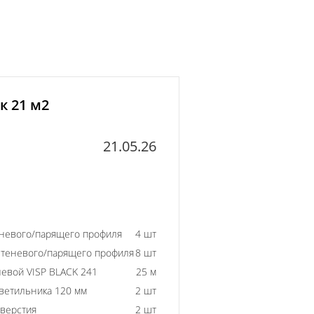
к 21 м2
21.05.26
еневого/парящего профиля
4 шт
 теневого/парящего профиля
8 шт
евой VISP BLACK 241
25 м
ветильника 120 мм
2 шт
тверстия
2 шт