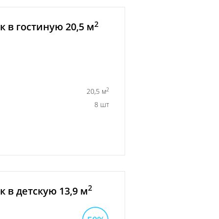
2
 в гостиную 20,5 м
2
20,5 м
8 шт
2
 в детскую 13,9 м