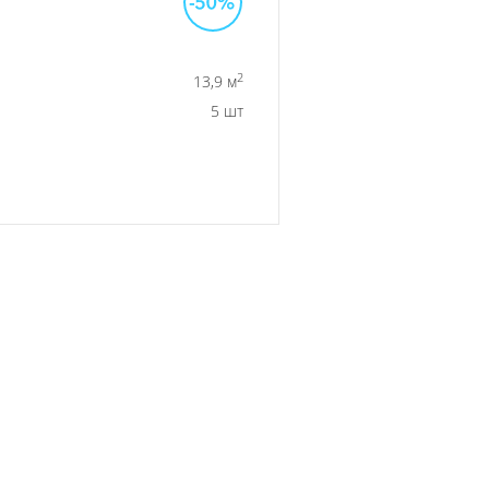
2
13,9 м
5 шт