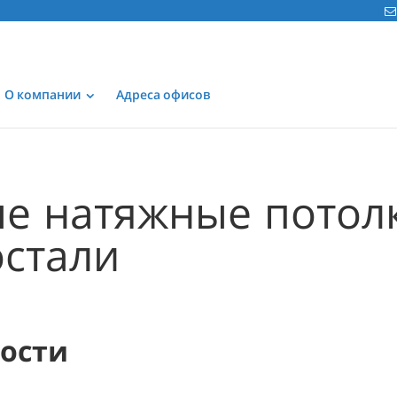
О компании
Адреса офисов
е натяжные потол
остали
мости