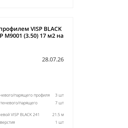
 профилем VISP BLACK
P M9001 (3.50) 17 м2 на
28.07.26
еневого/парящего профиля
3 шт
 теневого/парящего
7 шт
евой VISP BLACK 241
21.5 м
тверстия
1 шт