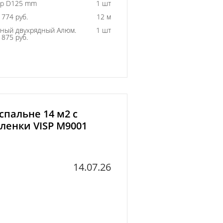
ор D125 mm
1 шт
774 руб.
12 м
ный двухрядный Алюм.
1 шт
875 руб.
спальне 14 м2 с
ленки VISP M9001
14.07.26