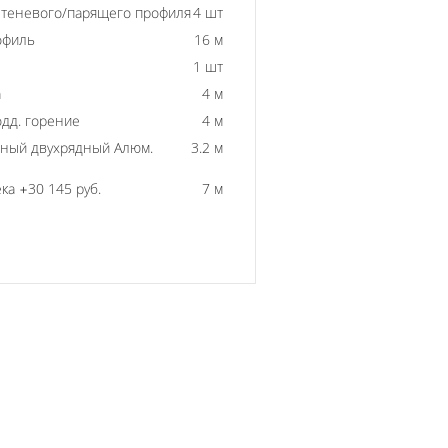
 теневого/парящего профиля
4 шт
офиль
16 м
1 шт
а
4 м
одд. горение
4 м
ный двухрядный Алюм.
3.2 м
ка +30 145 руб.
7 м