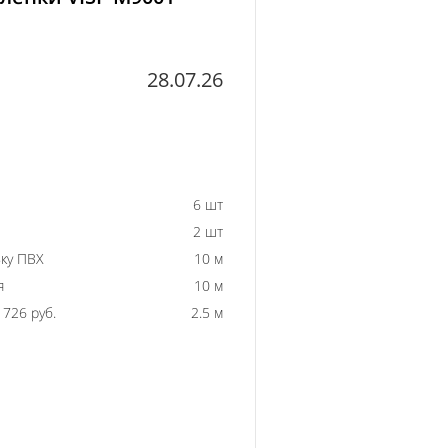
28.07.26
6 шт
2 шт
ку ПВХ
10 м
я
10 м
726 руб.
2.5 м