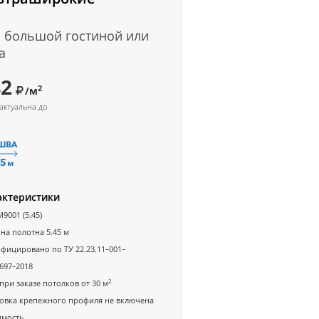
 большой гостиной или
а
42
2
/м
актуальна до
актеристики
M9001 (5.45)
а полотна 5.45 м
фицировано по ТУ 22.23.11-001-
697-2018
2
при заказе потолков от 30 м
овка крепежного профиля не включена
имость