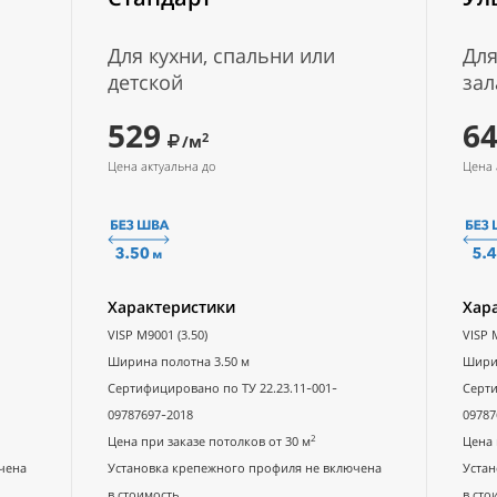
Для кухни, спальни или
Для
детской
зал
529
6
2
/м
Цена актуальна до
Цена 
Характеристики
Хар
VISP M9001 (3.50)
VISP 
Ширина полотна 3.50 м
Ширин
Сертифицировано по ТУ 22.23.11-001-
Серти
09787697-2018
09787
2
Цена при заказе потолков от 30 м
Цена 
чена
Установка крепежного профиля не включена
Устан
в стоимость
в сто