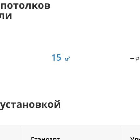
 потолков
али
15
–
2
м
 установкой
Стандарт
Ул