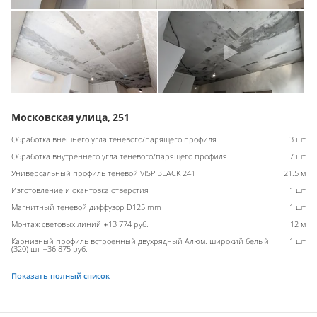
Московская улица, 251
Обработка внешнего угла теневого/парящего профиля
3 шт
Обработка внутреннего угла теневого/парящего профиля
7 шт
Универсальный профиль теневой VISP BLACK 241
21.5 м
Изготовление и окантовка отверстия
1 шт
Магнитный теневой диффузор D125 mm
1 шт
Монтаж световых линий +13 774 руб.
12 м
Карнизный профиль встроенный двухрядный Алюм. широкий белый
1 шт
(320) шт +36 875 руб.
Показать полный список