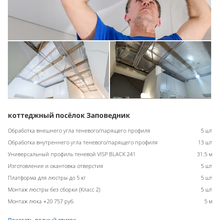
коттеджный посёлок Заповедник
Обработка внешнего угла теневого/парящего профиля
5 шт
Обработка внутреннего угла теневого/парящего профиля
13 шт
Универсальный профиль теневой VISP BLACK 241
31.5 м
Изготовление и окантовка отверстия
5 шт
Платформа для люстры до 5 кг
5 шт
Монтаж люстры без сборки (Класс 2)
5 шт
Монтаж люка +20 757 руб.
5 м
Показать полный список