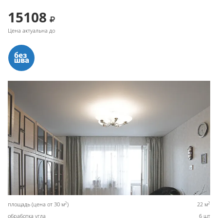
15108
Цена актуальна до
2
2
площадь (цена от 30 м
)
22 м
обработка угла
6 шт