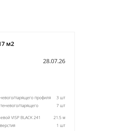
17 м2
28.07.26
еневого/парящего профиля
3 шт
 теневого/парящего
7 шт
евой VISP BLACK 241
21.5 м
тверстия
1 шт