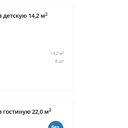
2
 детскую 14,2 м
2
14,2 м
8 шт
2
 гостиную 22,0 м