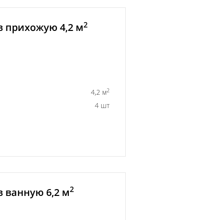
2
в прихожую 4,2 м
2
4,2 м
4 шт
2
 ванную 6,2 м