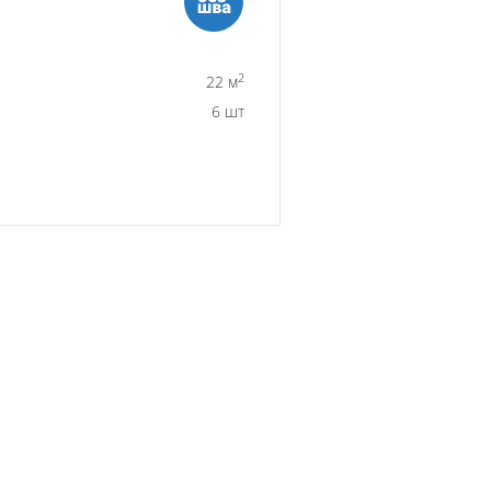
2
22 м
6 шт