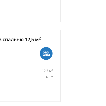
2
 спальню 12,5 м
2
12,5 м
4 шт