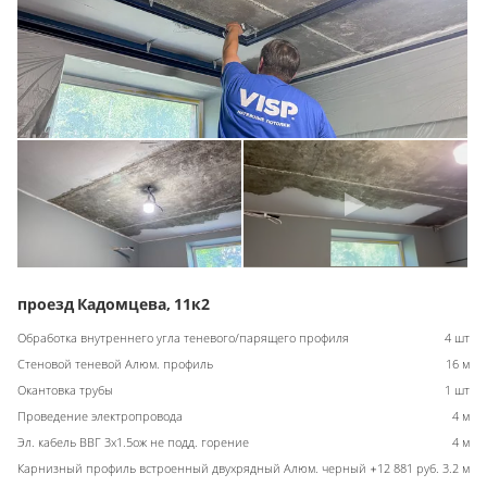
проезд Кадомцева, 11к2
Обработка внутреннего угла теневого/парящего профиля
4 шт
Стеновой теневой Алюм. профиль
16 м
Окантовка трубы
1 шт
Проведение электропровода
4 м
Эл. кабель ВВГ 3х1.5ож не подд. горение
4 м
Карнизный профиль встроенный двухрядный Алюм. черный +12 881 руб.
3.2 м