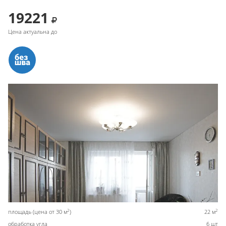
19221
Цена актуальна до
2
2
площадь (цена от 30 м
)
22 м
обработка угла
6 шт