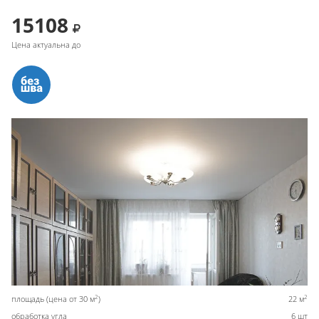
15108
Цена актуальна до
2
2
площадь (цена от 30 м
)
22 м
обработка угла
6 шт