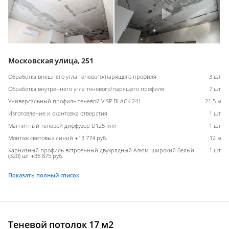
Московская улица, 251
Обработка внешнего угла теневого/парящего профиля
3 шт
Обработка внутреннего угла теневого/парящего профиля
7 шт
Универсальный профиль теневой VISP BLACK 241
21.5 м
Изготовление и окантовка отверстия
1 шт
Магнитный теневой диффузор D125 mm
1 шт
Монтаж световых линий +13 774 руб.
12 м
Карнизный профиль встроенный двухрядный Алюм. широкий белый
1 шт
(320) шт +36 875 руб.
Показать полный список
Теневой потолок 17 м2