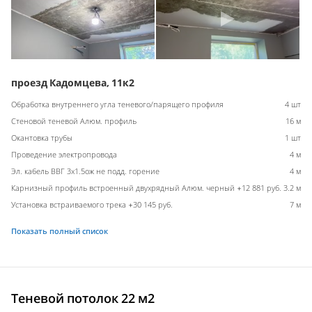
проезд Кадомцева, 11к2
Обработка внутреннего угла теневого/парящего профиля
4 шт
Стеновой теневой Алюм. профиль
16 м
Окантовка трубы
1 шт
Проведение электропровода
4 м
Эл. кабель ВВГ 3х1.5ож не подд. горение
4 м
Карнизный профиль встроенный двухрядный Алюм. черный +12 881 руб.
3.2 м
Установка встраиваемого трека +30 145 руб.
7 м
Показать полный список
Теневой потолок 22 м2