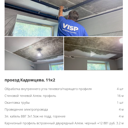
проезд Кадомцева, 11к2
Обработка внутреннего угла теневого/парящего профиля
4 шт
Стеновой теневой Алюм. профиль
16 м
Окантовка трубы
1 шт
Проведение электропровода
4 м
Эл. кабель ВВГ 3х1.5ож не подд. горение
4 м
Карнизный профиль встроенный двухрядный Алюм. черный +12 881 руб.
3.2 м