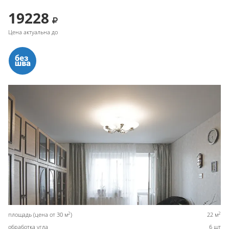
19228
Цена актуальна до
2
2
площадь (цена от 30 м
)
22 м
обработка угла
6 шт