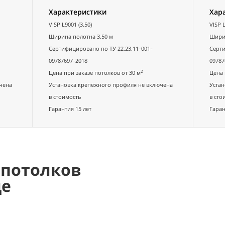
Характеристики
Хар
VISP L9001 (3.50)
VISP L
Ширина полотна 3.50 м
Ширин
Сертифицировано по ТУ 22.23.11-001-
Серти
09787697-2018
09787
2
Цена при заказе потолков от 30 м
Цена 
чена
Установка крепежного профиля не включена
Устан
в стоимость
в сто
Гарантия 15 лет
Гаран
 потолков
де