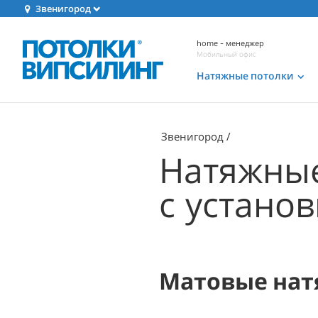
Звенигород
home - менеджер
Мобильный офис
Натяжные потолки
Звенигород
Натяжные
с устано
Матовые нат