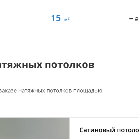
15
–
2
м
атяжных потолков
 заказе натяжных потолков площадью
Сатиновый потолок