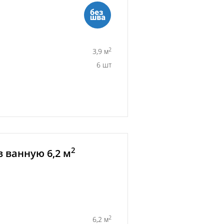
2
3,9 м
6 шт
2
 ванную 6,2 м
2
6,2 м