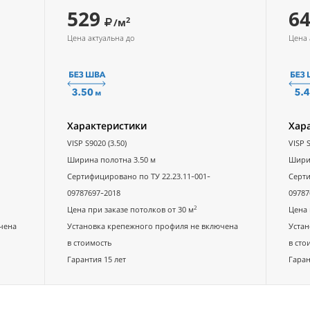
529
6
2
/м
Цена актуальна до
Цена 
Характеристики
Хар
VISP S9020 (3.50)
VISP S
Ширина полотна 3.50 м
Ширин
Сертифицировано по ТУ 22.23.11-001-
Серти
09787697-2018
09787
2
Цена при заказе потолков от 30 м
Цена 
чена
Установка крепежного профиля не включена
Устан
в стоимость
в сто
Гарантия 15 лет
Гаран