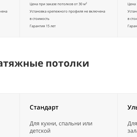
2
Цена при заказе потолков от 30 м
Цена 
чена
Установка крепежного профиля не включена
Устан
в стоимость
в сто
Гарантия 15 лет
Гаран
атяжные потолки
Стандарт
Ул
Для кухни, спальни или
Для
детской
зал