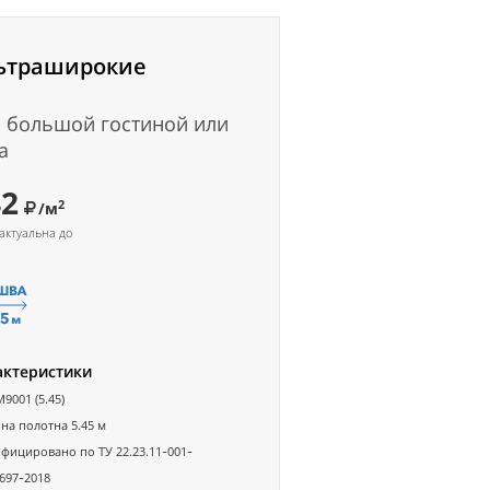
ьтраширокие
 большой гостиной или
а
42
2
/м
актуальна до
актеристики
M9001 (5.45)
а полотна 5.45 м
фицировано по ТУ 22.23.11-001-
697-2018