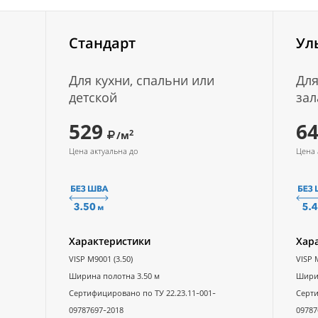
Стандарт
Ул
Для кухни, спальни или
Для
детской
зал
529
6
2
/м
Цена актуальна до
Цена 
Характеристики
Хар
VISP M9001 (3.50)
VISP 
Ширина полотна 3.50 м
Ширин
Сертифицировано по ТУ 22.23.11-001-
Серти
09787697-2018
09787