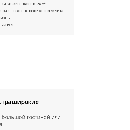
2
при заказе потолков от 30 м
овка крепежного профиля не включена
имость
тия 15 лет
ьтраширокие
 большой гостиной или
а