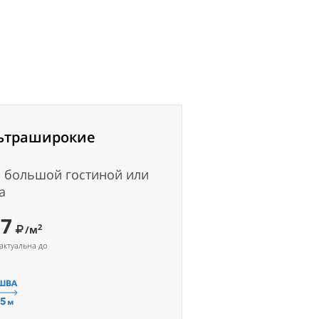
ьтраширокие
 большой гостиной или
а
37
2
/м
актуальна до