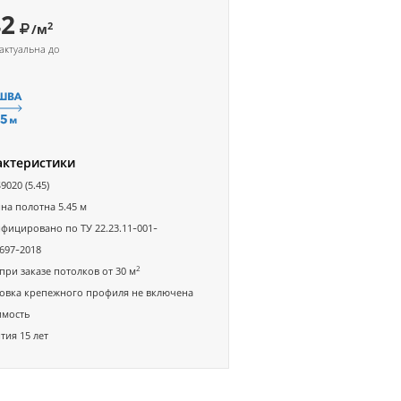
42
2
/м
актуальна до
актеристики
9020 (5.45)
а полотна 5.45 м
фицировано по ТУ 22.23.11-001-
697-2018
2
при заказе потолков от 30 м
овка крепежного профиля не включена
имость
тия 15 лет