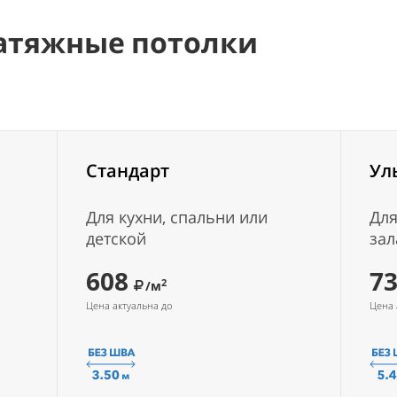
атяжные потолки
Стандарт
Ул
Для кухни, спальни или
Для
детской
зал
608
7
2
/м
Цена актуальна до
Цена 