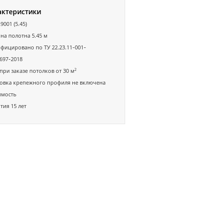
актеристики
9001 (5.45)
а полотна 5.45 м
фицировано по ТУ 22.23.11-001-
697-2018
2
при заказе потолков от 30 м
овка крепежного профиля не включена
имость
тия 15 лет