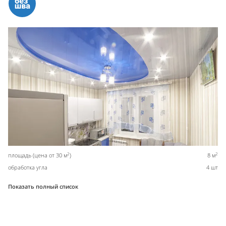
2
2
площадь (цена от 30 м
)
8 м
обработка угла
4 шт
Показать полный список