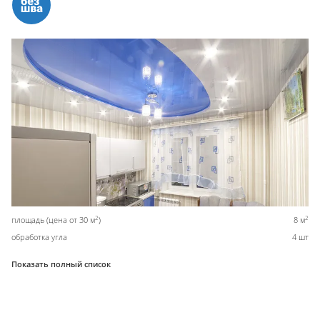
2
2
площадь (цена от 30 м
)
8 м
обработка угла
4 шт
Показать полный список