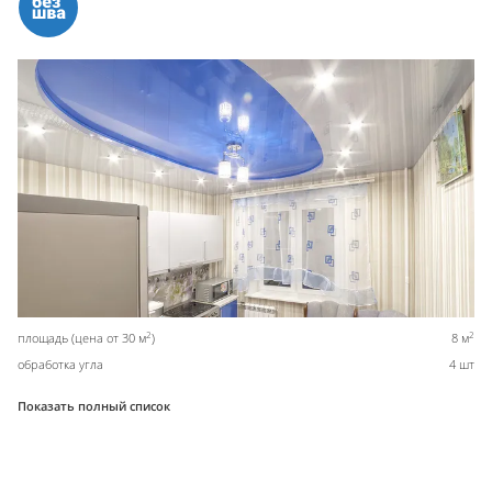
2
2
площадь (цена от 30 м
)
8 м
обработка угла
4 шт
Показать полный список