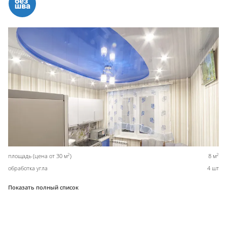
2
2
площадь (цена от 30 м
)
8 м
обработка угла
4 шт
Показать полный список