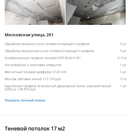
Московская улица, 251
Обработка внешнего угла теневого/парящего профиля
3 шт
Обработка внутреннего угла теневого/парящего профиля
7 шт
Универсальный профиль теневой VISP BLACK 241
21.5 м
Изготовление и окантовка отверстия
1 шт
Магнитный теневой диффузор D125 mm
1 шт
Монтаж световых линий +13 774 руб.
12 м
Карнизный профиль встроенный двухрядный Алюм. широкий белый
1 шт
(320) шт +36 875 руб.
Показать полный список
Теневой потолок 17 м2