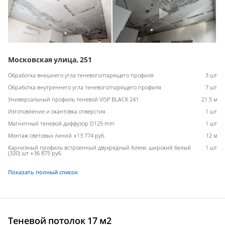
Московская улица, 251
Обработка внешнего угла теневого/парящего профиля
3 шт
Обработка внутреннего угла теневого/парящего профиля
7 шт
Универсальный профиль теневой VISP BLACK 241
21.5 м
Изготовление и окантовка отверстия
1 шт
Магнитный теневой диффузор D125 mm
1 шт
Монтаж световых линий +13 774 руб.
12 м
Карнизный профиль встроенный двухрядный Алюм. широкий белый
1 шт
(320) шт +36 875 руб.
Показать полный список
Теневой потолок 17 м2