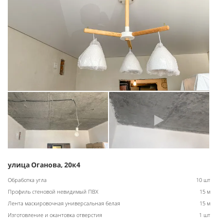
улица Оганова, 20к4
Обработка угла
10 шт
Профиль стеновой невидимый ПВХ
15 м
Лента маскировочная универсальная белая
15 м
Изготовление и окантовка отверстия
1 шт