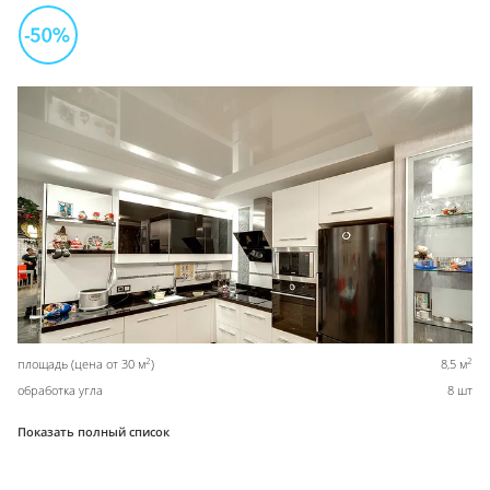
2
2
площадь (цена от 30 м
)
8,5 м
обработка угла
8 шт
Показать полный список