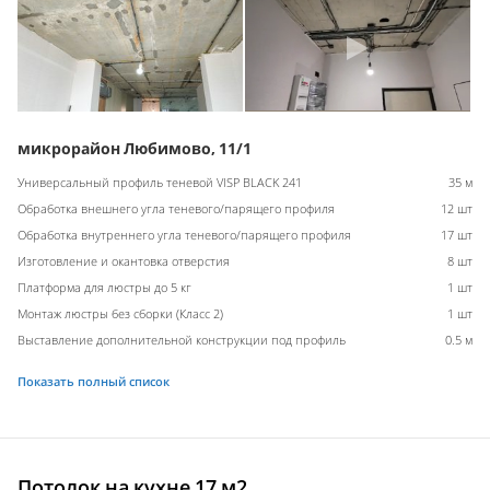
микрорайон Любимово, 11/1
Универсальный профиль теневой VISP BLACK 241
35 м
Обработка внешнего угла теневого/парящего профиля
12 шт
Обработка внутреннего угла теневого/парящего профиля
17 шт
Изготовление и окантовка отверстия
8 шт
Платформа для люстры до 5 кг
1 шт
Монтаж люстры без сборки (Класс 2)
1 шт
Выставление дополнительной конструкции под профиль
0.5 м
Показать полный список
Потолок на кухне 17 м2