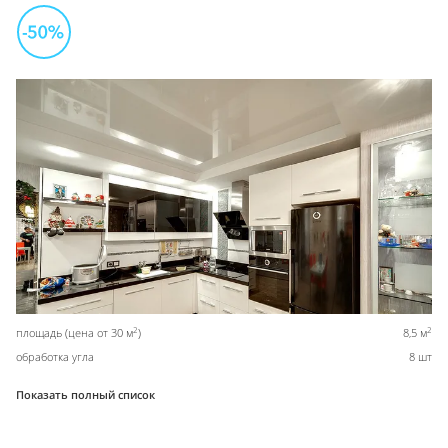
2
2
площадь (цена от 30 м
)
8,5 м
обработка угла
8 шт
Показать полный список